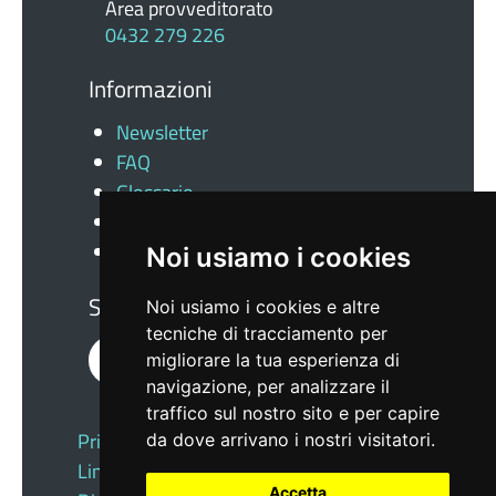
Area provveditorato
0432 279 226
Informazioni
Newsletter
FAQ
Glossario
Docs
News
Noi usiamo i cookies
Seguici su
Noi usiamo i cookies e altre
tecniche di tracciamento per
migliorare la tua esperienza di
navigazione, per analizzare il
traffico sul nostro sito e per capire
Privacy
|
Note Legali
|
Cookie
|
da dove arrivano i nostri visitatori.
Link Utili
|
Accetta