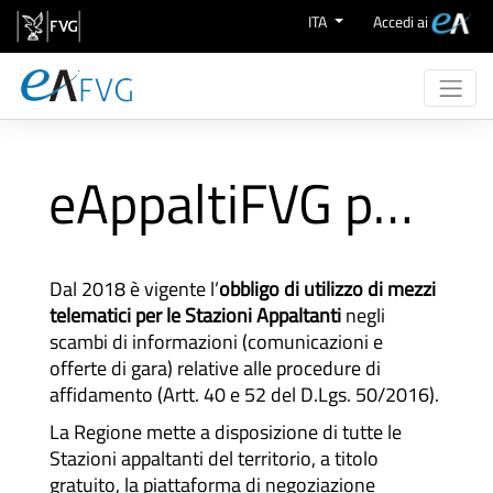
Zum Inhalt wechseln
ITA
Accedi ai
Chi Siamo
Attività
eAppaltiFVG per SA
eProcurement
Supporto
Aree Merceologiche
Dal 2018 è vigente l’
obbligo di utilizzo di mezzi
telematici per le Stazioni Appaltanti
negli
scambi di informazioni (comunicazioni e
offerte di gara) relative alle procedure di
affidamento (Artt. 40 e 52 del D.Lgs. 50/2016).
La Regione mette a disposizione di tutte le
Stazioni appaltanti del territorio, a titolo
gratuito, la piattaforma di negoziazione