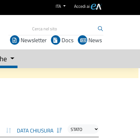
ITA
Accedi ai
Newsletter
Docs
News
che
DATA CHIUSURA