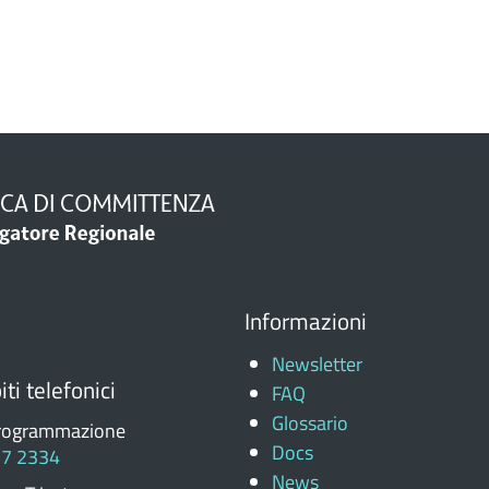
Informazioni
Newsletter
ti telefonici
FAQ
Glossario
rogrammazione
Docs
77 2334
News