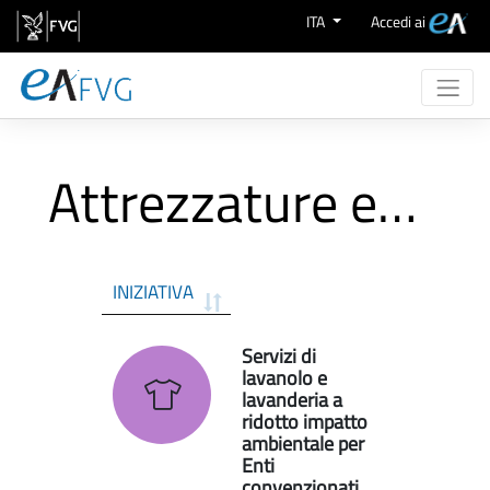
Salta al contenuto
ITA
Accedi ai
Chi Siamo
Attività
Attrezzature e indumenti
eProcurement
Supporto
Aree Merceologiche
INIZIATIVA
Servizi di
lavanolo e
lavanderia a
ridotto impatto
ambientale per
Enti
convenzionati