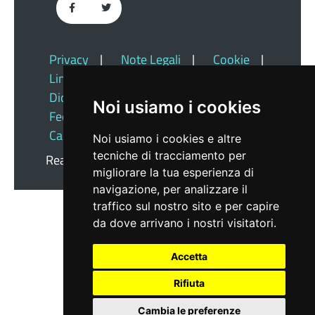
Privacy
|
Note Legali
|
Cookie
|
Link Utili
|
Dichiarazione Di Accessibilità
|
Noi usiamo i cookies
Feedback
|
Redazione
|
Cambio Preferenze Cookie
Noi usiamo i cookies e altre
tecniche di tracciamento per
Realizzato da
Insiel
migliorare la tua esperienza di
navigazione, per analizzare il
traffico sul nostro sito e per capire
da dove arrivano i nostri visitatori.
Accetta
Rifiuta
Cambia le preferenze