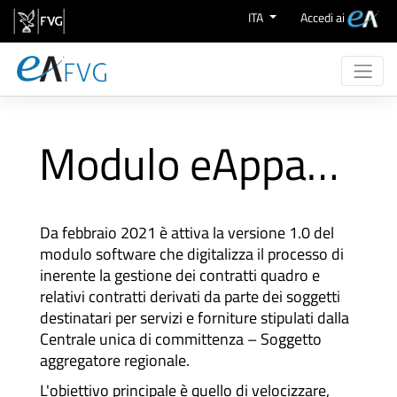
Zum Inhalt wechseln
ITA
Accedi ai
Chi Siamo
Attività
Modulo eAppalti CQ
eProcurement
Supporto
Aree Merceologiche
Da febbraio 2021 è attiva la versione 1.0 del
modulo software che digitalizza il processo di
inerente la gestione dei contratti quadro e
relativi contratti derivati da parte dei soggetti
destinatari per servizi e forniture stipulati dalla
Centrale unica di committenza – Soggetto
aggregatore regionale.
L'obiettivo principale è quello di velocizzare,