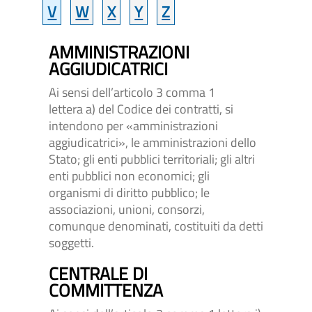
V
W
X
Y
Z
AMMINISTRAZIONI
AGGIUDICATRICI
Nessun
risultato
Ai sensi dell’articolo 3 comma 1
trovato
lettera a) del Codice dei contratti, si
intendono per «amministrazioni
aggiudicatrici», le amministrazioni dello
Stato; gli enti pubblici territoriali; gli altri
enti pubblici non economici; gli
organismi di diritto pubblico; le
associazioni, unioni, consorzi,
comunque denominati, costituiti da detti
soggetti.
CENTRALE DI
COMMITTENZA