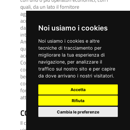
quali, da un lato il fornitore
aggiudicatario di una gara si impegna ad
accettare ordinativi di fornitura emessi
dalle singole Amministrazioni
Noi usiamo i cookies
interessate, dall’altro tali
Amministrazioni definiscono quali (e
Noi usiamo i cookies e altre
quanti) beni e/o servizi intendono
tecniche di tracciamento per
acquistare tra quelli presenti in
migliorare la tua esperienza di
Convenzione. Una volta definite le
navigazione, per analizzare il
condizioni particolari di acquisto del
traffico sul nostro sito e per capire
bene o del servizio, le Amministrazioni
da dove arrivano i nostri visitatori.
contraenti emettono ordinativi di
fornitura (i.e. stipulazione dei contratti
Accetta
attuativi) che inviano al fornitore.
Rifiuta
CONTRATTO DERIVATO
Cambia le preferenze
Il contratto derivato è il contratto che
vincola la stazione appaltante