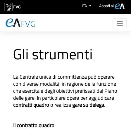
Zum Inhalt wechseln
ITA
Accedi ai
Chi Siamo
Attività
Gli strumenti
eProcurement
Supporto
Aree Merceologiche
La Centrale unica di committenza può operare
con diverse modalità, in ragione della funzione
che esercita e degli obiettivi prefissati dal Piano
delle gare. In particolare opera per aggiudicare
contratti quadro
o realizza
gare su delega
.
Il contratto quadro