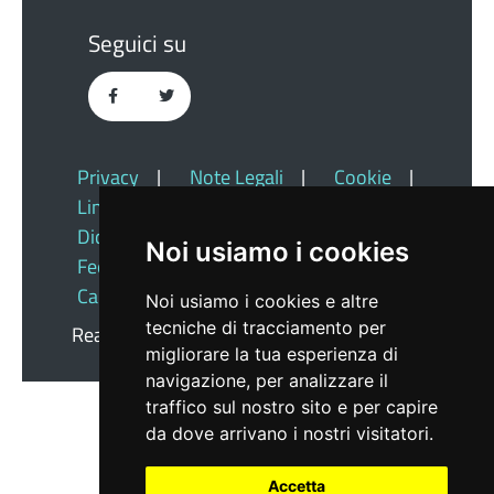
Seguici su
Privacy
|
Note Legali
|
Cookie
|
Link Utili
|
Dichiarazione Di Accessibilità
|
Noi usiamo i cookies
Feedback
|
Redazione
|
Cambio Preferenze Cookie
Noi usiamo i cookies e altre
tecniche di tracciamento per
Realizzato da
Insiel
migliorare la tua esperienza di
navigazione, per analizzare il
traffico sul nostro sito e per capire
da dove arrivano i nostri visitatori.
Accetta