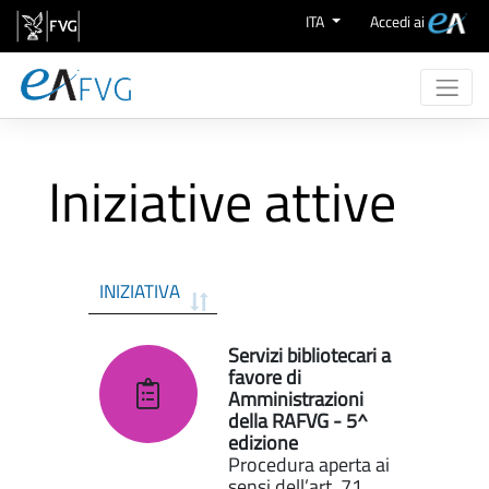
Salta al contenuto
ITA
Accedi ai
Chi Siamo
Attività
Iniziative attive
eProcurement
Supporto
Aree Merceologiche
INIZIATIVA
Servizi bibliotecari a
favore di
Amministrazioni
della RAFVG - 5^
edizione
Procedura aperta ai
sensi dell’art. 71