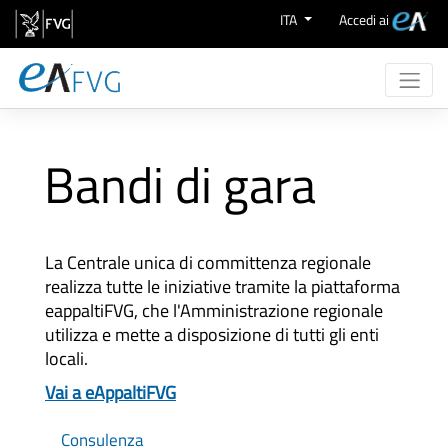
Salta al contenuto
ITA
Accedi ai
Chi Siamo
Attività
Bandi di gara
eProcurement
Supporto
Aree Merceologiche
La Centrale unica di committenza regionale
realizza tutte le iniziative tramite la piattaforma
eappaltiFVG, che l'Amministrazione regionale
utilizza e mette a disposizione di tutti gli enti
locali.
Vai a eAppaltiFVG
Consulenza