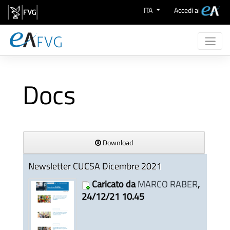
Salta al contenuto
ITA
Accedi ai
Chi Siamo
Attività
Docs
eProcurement
Supporto
Aree Merceologiche
Download
Newsletter CUCSA Dicembre 2021
Caricato da
MARCO RABER
,
24/12/21 10.45