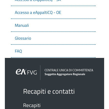
Accesso a eAppaltiCQ - OE
Manuali
Glossario
FAQ
Recapiti e contatti
Recapiti