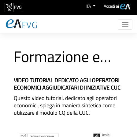
Zum Inhalt wechseln
ITA
Accedi ai
Chi Siamo
Attività
Formazione eAppaltiCQ
eProcurement
Supporto
Aree Merceologiche
VIDEO TUTORIAL DEDICATO AGLI OPERATORI
ECONOMICI AGGIUDICATARI DI INIZIATIVE CUC
Questo video tutorial, dedicato agli operatori
economici, spiega in maniera sintetica come
utilizzare il modulo CQ della CUC.