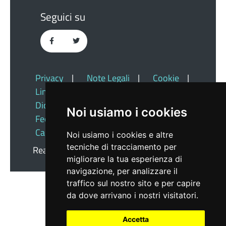
Seguici su
Privacy
|
Note Legali
|
Cookie
|
Link Utili
|
Dichiarazione Di Accessibilità
|
Noi usiamo i cookies
Feedback
|
Redazione
|
Cambio Preferenze Cookie
Noi usiamo i cookies e altre
tecniche di tracciamento per
Realizzato da
Insiel
migliorare la tua esperienza di
navigazione, per analizzare il
traffico sul nostro sito e per capire
da dove arrivano i nostri visitatori.
Accetta