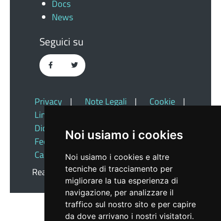
Docs
News
Seguici su
Privacy
|
Note Legali
|
Cookie
|
Link Utili
|
Dichiarazione Di Accessibilità
|
Noi usiamo i cookies
Feedback
|
Redazione
|
Cambio Preferenze Cookie
Noi usiamo i cookies e altre
tecniche di tracciamento per
Realizzato da
Insiel
migliorare la tua esperienza di
navigazione, per analizzare il
traffico sul nostro sito e per capire
da dove arrivano i nostri visitatori.