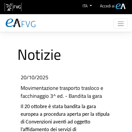
Skip to Content
ITA
Accedi ai
Chi Siamo
Attività
Notizie
eProcurement
Supporto
Aree Merceologiche
20/10/2025
Movimentazione trasporto trasloco e
facchinaggio 3^ ed. - Bandita la gara
Il 20 ottobre è stata bandita la gara
europea a procedura aperta per la stipula
di Convenzioni aventi ad oggetto
l’affidamento dei servizi di