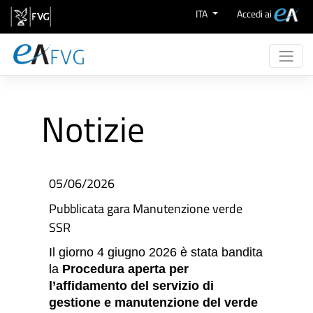
Salta al contenuto
ITA
Accedi ai
Chi Siamo
Attività
Notizie
eProcurement
Supporto
Aree Merceologiche
05/06/2026
Pubblicata gara Manutenzione verde
SSR
Il giorno 4 giugno 2026 è stata bandita
la
Procedura aperta per
l’affidamento del servizio di
gestione e manutenzione del verde