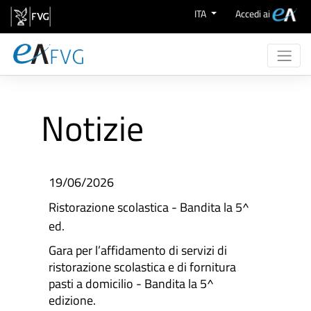
Salta al contenuto
ITA
Accedi ai
Chi Siamo
Attività
Notizie
eProcurement
Supporto
Aree Merceologiche
19/06/2026
Ristorazione scolastica - Bandita la 5^
ed.
Gara per l’affidamento di servizi di
ristorazione scolastica e di fornitura
pasti a domicilio - Bandita la 5^
edizione.