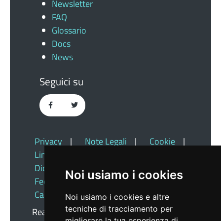
Newsletter
FAQ
Glossario
Docs
News
Seguici su
Privacy
|
Note Legali
|
Cookie
|
Link Utili
|
Dichiarazione Di Accessibilità
|
Noi usiamo i cookies
Feedback
|
Redazione
|
Cambio Preferenze Cookie
Noi usiamo i cookies e altre
tecniche di tracciamento per
Realizzato da
Insiel
migliorare la tua esperienza di