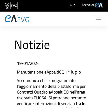
Salta al contenuto
ITA
Accedi ai
Chi Siamo
Attività
Notizie
eProcurement
Supporto
Aree Merceologiche
19/01/2024
Manutenzione eAppaltiCQ 1° luglio
Si comunica che è programmato
l'aggiornamento della piattaforma per i
Contratti Quadro eAppaltiCQ nell'area
riservata CUCSA. Si potranno pertanto
verificare interruzioni di servizio
tra le