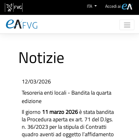
Salta al contenuto
ITA
Accedi ai
Chi Siamo
Attività
Notizie
eProcurement
Supporto
Aree Merceologiche
12/03/2026
Tesoreria enti locali - Bandita la quarta
edizione
Il giorno
11 marzo 2026
è stata bandita
la Procedura aperta ex art. 71 del D.lgs.
n. 36/2023 per la stipula di Contratti
quadro aventi ad oggetto l’affidamento