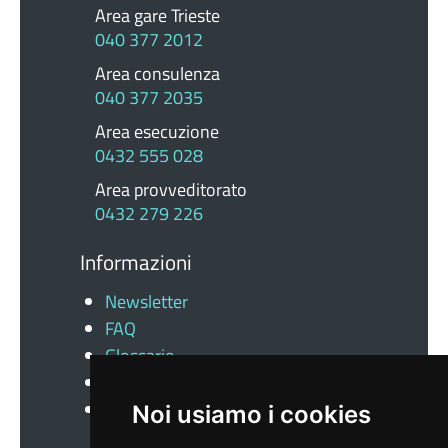
Area gare Trieste
040 377 2012
Area consulenza
040 377 2035
Area esecuzione
0432 555 028
Area provveditorato
0432 279 226
Informazioni
Newsletter
FAQ
Glossario
Docs
News
Noi usiamo i cookies