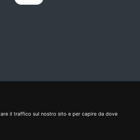
re il traffico sul nostro sito e per capire da dove
Realizzato da
Insiel
ck
|