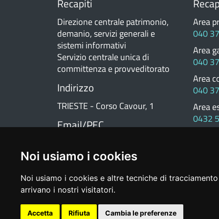
Recapiti
Recapi
Direzione centrale patrimonio,
Area p
demanio, servizi generali e
040 3
sistemi informativi
Area ga
Servizio centrale unica di
040 3
committenza e provveditorato
Area c
Indirizzo
040 3
TRIESTE - Corso Cavour, 1
Area e
0432 
Email/PEC
Area p
Posta Elettronica
0432 
cuc@regione.fvg.it
Noi usiamo i cookies
Posta Certificata
cuc@certregione.fvg.it
Noi usiamo i cookies e altre tecniche di tracciamento 
arrivano i nostri visitatori.
Privacy
|
Note Legali
|
Cookie
|
Accetta
Rifiuta
Cambia le preferenze