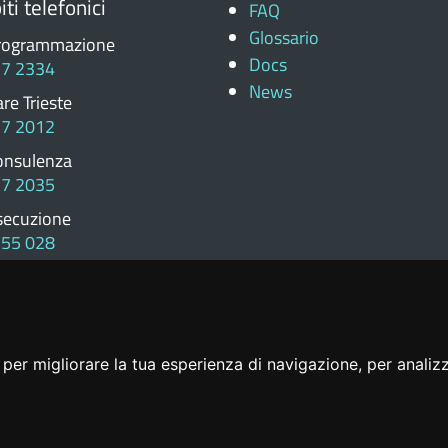
ti telefonici
FAQ
Glossario
rogrammazione
Docs
77 2334
News
re Trieste
77 2012
onsulenza
77 2035
secuzione
555 028
rovveditorato
279 226
per migliorare la tua esperienza di navigazione, per analizza
Link Utili
|
Dichiarazione Di Accessibilità
|
Feedba