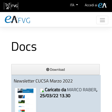
Salta al contenuto
ITA
Accedi ai
Chi Siamo
Attività
Docs
eProcurement
Supporto
Aree Merceologiche
Download
Newsletter CUCSA Marzo 2022
Caricato da
MARCO RABER
,
25/03/22 13.30