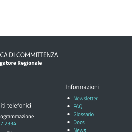
Informazioni
Newsletter
ti telefonici
FAQ
Glossario
rogrammazione
Docs
77 2334
News